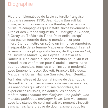
Biographie
Figure emblématique de la vie culturelle française
depuis les années 1930, Jean-Louis Barrault fut
mime, acteur de cinéma et de théâtre, directeur de
plusieurs compagnies qu’il installa successivement au
Grenier des Grands Augustins, au Marigny, à l’Odéon,
à Orsay, au Théâtre du Rond-Point enfin, lorsqu’il
n’est pas en tournée dans le monde entier pour
interpréter ou mettre en scène un immense répertoire.
Inséparable de sa femme Madeleine Renaud, il se fait
le serviteur des plus grands textes, de
Volpone
au
Cid
,
de
Hamlet
à Marivaux, de Feydeau à Kafka et à
Rabelais. Il ne cache ni son admiration pour Dullin et
Artaud, ni sa vénération pour Claudel. Il ouvre, sans
peur du scandale, tous les chemins de la modernité
avec Eugène Ionesco, Beckett, François Billetdoux,
Marguerite Duras, Nathalie Sarraute, Jean Genêt...
Au fil des lettres et du journal intime de Jean-Louis
Barrault émergent les souvenirs de ses découvertes,
les anecdotes qui jalonnent ses rencontres, les
expériences réussies, les doutes, les échecs, le
théâtre conçu
comme une discipline, une poésie, une
manière poétique d’envisager la vie.
Une vie contée
avec la distance de celui qui sait pleinement s’investir
sans jamais faire preuve de dogmatisme et qui, bien