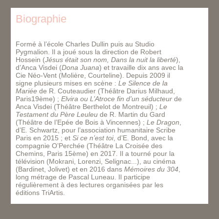
Biographie
Formé à l’école Charles Dullin puis au Studio
Pygmalion. Il a joué sous la direction de Robert
Hossein (
Jésus était son nom, Dans la nuit la liberté
),
d’Anca Visdei (
Dona Juana
) et travaille dix ans avec la
Cie Néo-Vent (Molière, Courteline). Depuis 2009 il
signe plusieurs mises en scène :
Le Silence de la
Mariée
de R. Couteaudier (Théâtre Darius Milhaud,
Paris19ème) ;
Elvira ou L’Atroce fin d’un séducteur
de
Anca Visdei (Théâtre Berthelot de Montreuil) ;
Le
Testament du Père Leuleu
de R. Martin du Gard
(Théâtre de l’Epée de Bois à Vincennes) ;
Le Dragon
,
d’E. Schwartz, pour l’association humanitaire Scribe
Paris en 2015 ; et
Si ce n’est toi
, d’E. Bond, avec la
compagnie O’Perchée (Théâtre La Croisée des
Chemins, Paris 15ème) en 2017. Il a tourné pour la
télévision (Mokrani, Lorenzi, Selignac...), au cinéma
(Bardinet, Jolivet) et en 2016 dans
Mémoires du 304
,
long métrage de Pascal Luneau. Il participe
régulièrement à des lectures organisées par les
éditions TriArtis.