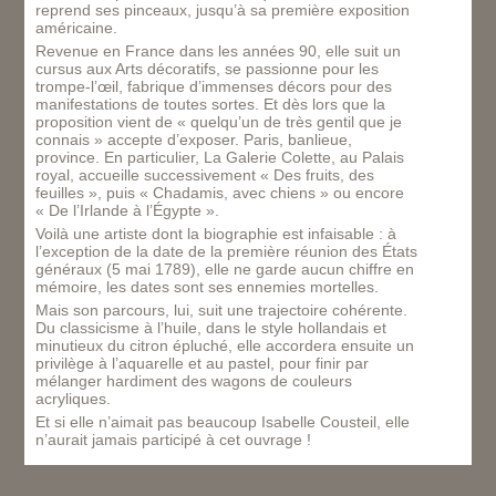
reprend ses pinceaux, jusqu’à sa première exposition
américaine.
Revenue en France dans les années 90, elle suit un
cursus aux Arts décoratifs, se passionne pour les
trompe-l’œil, fabrique d’immenses décors pour des
manifestations de toutes sortes. Et dès lors que la
proposition vient de « quelqu’un de très gentil que je
connais » accepte d’exposer. Paris, banlieue,
province. En particulier, La Galerie Colette, au Palais
royal, accueille successivement « Des fruits, des
feuilles », puis « Chadamis, avec chiens » ou encore
« De l’Irlande à l’Égypte ».
Voilà une artiste dont la biographie est infaisable : à
l’exception de la date de la première réunion des États
généraux (5 mai 1789), elle ne garde aucun chiffre en
mémoire, les dates sont ses ennemies mortelles.
Mais son parcours, lui, suit une trajectoire cohérente.
Du classicisme à l’huile, dans le style hollandais et
minutieux du citron épluché, elle accordera ensuite un
privilège à l’aquarelle et au pastel, pour finir par
mélanger hardiment des wagons de couleurs
acryliques.
Et si elle n’aimait pas beaucoup Isabelle Cousteil, elle
n’aurait jamais participé à cet ouvrage !