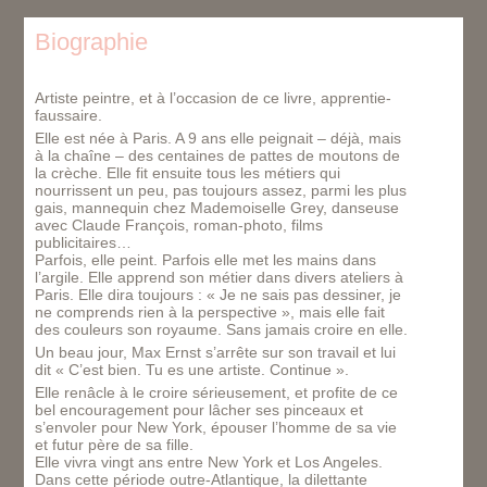
Biographie
Artiste peintre, et à l’occasion de ce livre, apprentie-
faussaire.
Elle est née à Paris. A 9 ans elle peignait – déjà, mais
à la chaîne – des centaines de pattes de moutons de
la crèche. Elle fit ensuite tous les métiers qui
nourrissent un peu, pas toujours assez, parmi les plus
gais, mannequin chez Mademoiselle Grey, danseuse
avec Claude François, roman-photo, films
publicitaires…
Parfois, elle peint. Parfois elle met les mains dans
l’argile. Elle apprend son métier dans divers ateliers à
Paris. Elle dira toujours : « Je ne sais pas dessiner, je
ne comprends rien à la perspective », mais elle fait
des couleurs son royaume. Sans jamais croire en elle.
Un beau jour, Max Ernst s’arrête sur son travail et lui
dit « C’est bien. Tu es une artiste. Continue ».
Elle renâcle à le croire sérieusement, et profite de ce
bel encouragement pour lâcher ses pinceaux et
s’envoler pour New York, épouser l’homme de sa vie
et futur père de sa fille.
Elle vivra vingt ans entre New York et Los Angeles.
Dans cette période outre-Atlantique, la dilettante