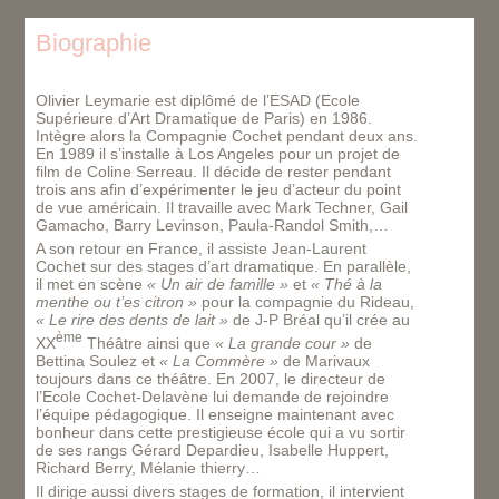
Biographie
Olivier Leymarie est diplômé de l’ESAD (Ecole
Supérieure d’Art Dramatique de Paris) en 1986.
Intègre alors la Compagnie Cochet pendant deux ans.
En 1989 il s’installe à Los Angeles pour un projet de
film de Coline Serreau. Il décide de rester pendant
trois ans afin d’expérimenter le jeu d’acteur du point
de vue américain. Il travaille avec Mark Techner, Gail
Gamacho, Barry Levinson, Paula-Randol Smith,…
A son retour en France, il assiste Jean-Laurent
Cochet sur des stages d’art dramatique. En parallèle,
il met en scène
« Un air de famille »
et
« Thé à la
menthe ou t’es citron »
pour la compagnie du Rideau,
« Le rire des dents de lait »
de J-P Bréal qu’il crée au
ème
XX
Théâtre ainsi que
« La grande cour »
de
Bettina Soulez et
« La Commère »
de Marivaux
toujours dans ce théâtre. En 2007, le directeur de
l’Ecole Cochet-Delavène lui demande de rejoindre
l’équipe pédagogique. Il enseigne maintenant avec
bonheur dans cette prestigieuse école qui a vu sortir
de ses rangs Gérard Depardieu, Isabelle Huppert,
Richard Berry, Mélanie thierry…
Il dirige aussi divers stages de formation, il intervient