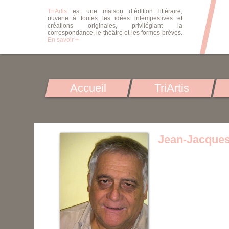
TriArtis
est une maison d’édition littéraire,
ouverte à toutes les idées intempestives et
créations originales, privilégiant la
correspondance, le théâtre et les formes brèves.
En savoir +
Accueil
TriArtis
Jean-Jacques