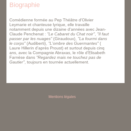
Biographie
Comédienne formée au Pep Théâtre d'Olivier
Leymarie et chanteuse lyrique, elle travaille
notamment depuis une dizaine d'années avec Jean-
Claude Penchenat :
"Le Cabaret du Chat noir"
,
"Il faut
passer par les nuages"
(Giraudoux),
"La fourmi dans
le corps"
(Audiberti),
"L'ombre des Guermantes"
(
Laure Hillerin d'après Proust) et surtout depuis cinq
ans, avec la Compagnie Abraxas, le rôle d'Elisabeth
Farnèse dans
"Regardez mais ne touchez pas de
Gautier"
, toujours en tournée actuellement.
Mentions légales