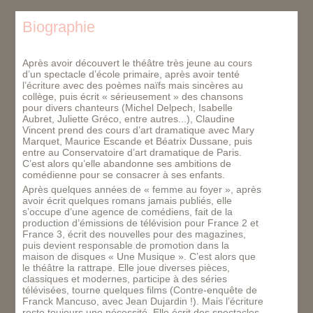
Biographie
Après avoir découvert le théâtre très jeune au cours
d’un spectacle d’école primaire, après avoir tenté
l’écriture avec des poèmes naïfs mais sincères au
collège, puis écrit « sérieusement » des chansons
pour divers chanteurs (Michel Delpech, Isabelle
Aubret, Juliette Gréco, entre autres...), Claudine
Vincent prend des cours d’art dramatique avec Mary
Marquet, Maurice Escande et Béatrix Dussane, puis
entre au Conservatoire d’art dramatique de Paris.
C’est alors qu’elle abandonne ses ambitions de
comédienne pour se consacrer à ses enfants.
Après quelques années de « femme au foyer », après
avoir écrit quelques romans jamais publiés, elle
s’occupe d’une agence de comédiens, fait de la
production d’émissions de télévision pour France 2 et
France 3, écrit des nouvelles pour des magazines,
puis devient responsable de promotion dans la
maison de disques « Une Musique ». C’est alors que
le théâtre la rattrape. Elle joue diverses pièces,
classiques et modernes, participe à des séries
télévisées, tourne quelques films (
Contre-enquête
de
Franck Mancuso, avec Jean Dujardin !). Mais l’écriture
reste toujours une nécessité. Elle écrit des spectacles