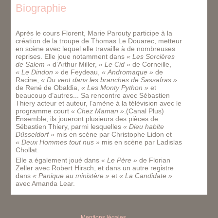
Biographie
Après le cours Florent, Marie Parouty participe à la
création de la troupe de Thomas Le Douarec, metteur
en scène avec lequel elle travaille à de nombreuses
reprises. Elle joue notamment dans
« Les Sorcières
de Salem »
d’Arthur Miller,
« Le Cid »
de Corneille,
« Le Dindon »
de Feydeau,
« Andromaque »
de
Racine,
« Du vent dans les branches de Sassafras »
de René de Obaldia,
« Les Monty Python »
et
beaucoup d’autres... Sa rencontre avec Sébastien
Thiery acteur et auteur, l’amène à la télévision avec le
programme court
« Chez Maman »
.(Canal Plus)
Ensemble, ils joueront plusieurs des pièces de
Sébastien Thiery, parmi lesquelles
« Dieu habite
Düsseldorf »
mis en scène par Christophe Lidon et
« Deux Hommes tout nus »
mis en scène par Ladislas
Chollat.
Elle a également joué dans
« Le Père »
de Florian
Zeller avec Robert Hirsch, et dans un autre registre
dans
« Panique au ministère »
et
« La Candidate »
avec Amanda Lear.
Mentions légales