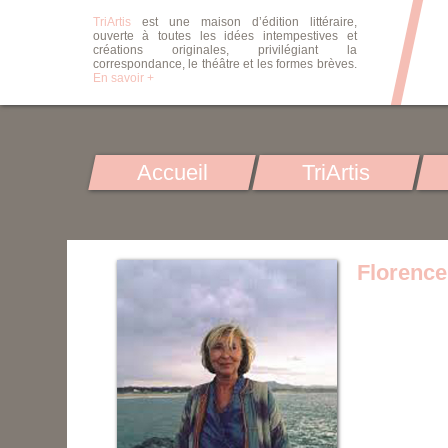
TriArtis
est une maison d’édition littéraire,
ouverte à toutes les idées intempestives et
créations originales, privilégiant la
correspondance, le théâtre et les formes brèves.
En savoir +
Accueil
TriArtis
Florence