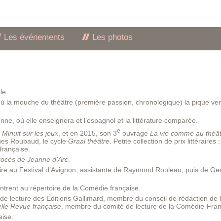
Les événements
Les photos
le
 la mouche du théâtre (première passion, chronologique) la pique ve
ne, où elle enseignera et l’espagnol et la littérature comparée.
e
,
Minuit sur les jeux
, et en 2015, son 3
ouvrage
La vie comme au théâ
ques Roubaud, le cycle
Graal théâtre
. Petite collection de prix littéraires :
française.
rocès de Jeanne d’Arc
.
iaire au Festival d’Avignon, assistante de Raymond Rouleau, puis de G
ntrent au répertoire de la Comédie française.
de lecture des Éditions Gallimard, membre du conseil de rédaction de 
lle Revue française
, membre du comité de lecture de la Comédie-Fran
aise.