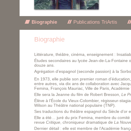
Biographie
Publications TriArtis
Biographie
Littérature, théâtre, cinéma, enseignement : Insatiab
Études secondaires au lycée Jean-de-La-Fontaine où
douze ans.
Agrégation d’espagnol (seconde passion) à la Sorbon
En 1973, elle publie son premier roman d’éducation
entre autres, via dix ans de collaboration avec Jac
Femina, François Mauriac, Ville de Paris, Académie 
Elle sera la Jeanne du film de Robert Bresson,
Le P
Élève à l’École du Vieux-Colombier, régisseur-stag
Wilson au Théâtre national populaire (TNP).
Ses traductions du théâtre espagnol du Siècle d’or e
Elle a été… juré du prix Femina, membre du comité 
revue
Critique
, chroniqueur dramatique de
La Nouve
Dernier détail : elle est membre de l’Académie franç