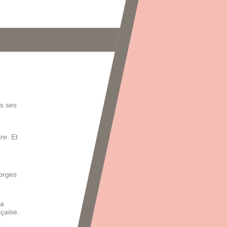
rs ses
tre
. Et
eorges
la
çaise.