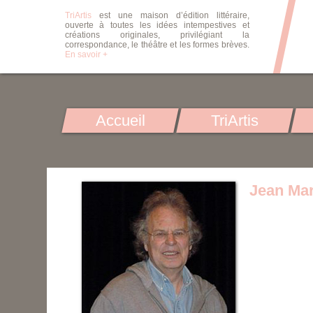
TriArtis
est une maison d’édition littéraire,
ouverte à toutes les idées intempestives et
créations originales, privilégiant la
correspondance, le théâtre et les formes brèves.
En savoir +
Accueil
TriArtis
Jean Ma