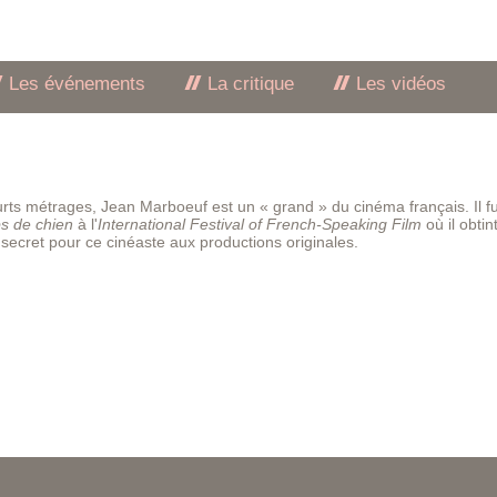
Les événements
La critique
Les vidéos
urts métrages, Jean Marboeuf est un « grand » du cinéma français. Il fu
s de chien
à l'
International Festival of French-Speaking Film
où il obtint
secret pour ce cinéaste aux productions originales.