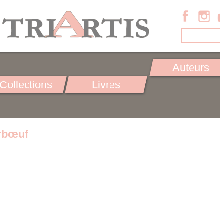
Auteurs
Collections
Livres
rbœuf