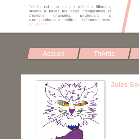
TriArtis
est une maison d’édition littéraire,
ouverte à toutes les idées intempestives et
créations originales, privilégiant la
correspondance, le théâtre et les formes brèves.
En savoir +
Accueil
TriArtis
Jules Se