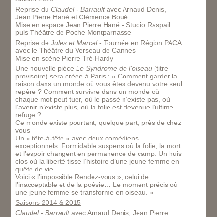
Reprise du
Claudel - Barrault
avec Arnaud Denis,
Jean Pierre Hané et Clémence Boué
Mise en espace Jean Pierre Hané - Studio Raspail
puis Théâtre de Poche Montparnasse
Reprise de
Jules et Marcel
- Tournée en Région PACA
avec le Théâtre du Verseau de Cannes
Mise en scène Pierre Tré-Hardy
Une nouvelle pièce
Le Syndrome de l’oiseau
(titre
provisoire) sera créée à Paris : « Comment garder la
raison dans un monde où vous êtes devenu votre seul
repère ? Comment survivre dans un monde où
chaque mot peut tuer, où le passé n’existe pas, où
l’avenir n’existe plus, où la folie est devenue l’ultime
refuge ?
Ce monde existe pourtant, quelque part, près de chez
vous.
Un « tête-à-tête » avec deux comédiens
exceptionnels. Formidable suspens où la folie, la mort
et l’espoir changent en permanence de camp. Un huis
clos où la liberté tisse l’histoire d’une jeune femme en
quête de vie…
Voici « l’impossible Rendez-vous », celui de
l’inacceptable et de la poésie… Le moment précis où
une jeune femme se transforme en oiseau. »
Saisons 2014 & 2015
Claudel - Barrault
avec Arnaud Denis, Jean Pierre