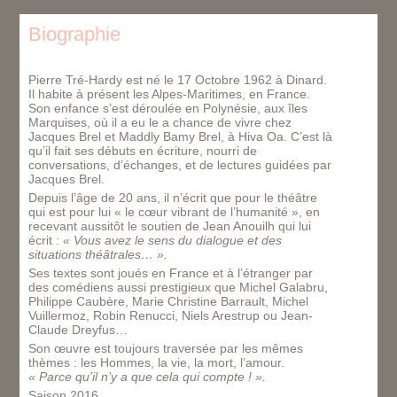
Biographie
Pierre Tré-Hardy est né le 17 Octobre 1962 à Dinard.
Il habite à présent les Alpes-Maritimes, en France.
Son enfance s’est déroulée en Polynésie, aux îles
Marquises, où il a eu le a chance de vivre chez
Jacques Brel et Maddly Bamy Brel, à Hiva Oa. C’est là
qu’il fait ses débuts en écriture, nourri de
conversations, d’échanges, et de lectures guidées par
Jacques Brel.
Depuis l’âge de 20 ans, il n’écrit que pour le théâtre
qui est pour lui « le cœur vibrant de l’humanité », en
recevant aussitôt le soutien de Jean Anouilh qui lui
écrit :
« Vous avez le sens du dialogue et des
situations théâtrales… ».
Ses textes sont joués en France et à l’étranger par
des comédiens aussi prestigieux que Michel Galabru,
Philippe Caubère, Marie Christine Barrault, Michel
Vuillermoz, Robin Renucci, Niels Arestrup ou Jean-
Claude Dreyfus…
Son œuvre est toujours traversée par les mêmes
thèmes : les Hommes, la vie, la mort, l’amour.
« Parce qu’il n’y a que cela qui compte ! ».
Saison 2016