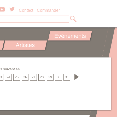
Contact
Commander
Evénements
Artistes
s suivant >>
3
24
25
26
27
28
29
30
31