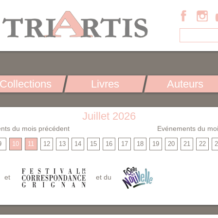
Collections
Livres
Auteurs
Juillet 2026
nts du mois précédent
Evénements du moi
9
10
11
12
13
14
15
16
17
18
19
20
21
22
2
et
et du