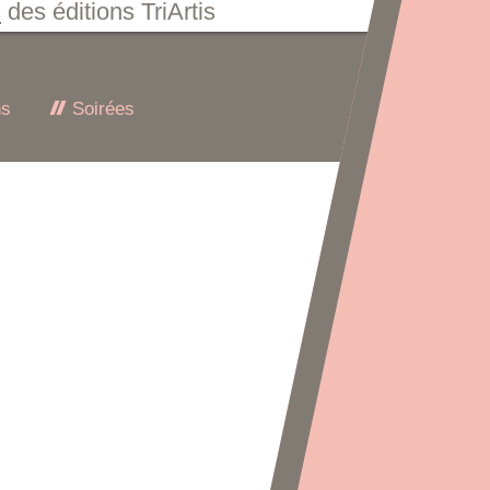
s
des éditions TriArtis
ns
Soirées