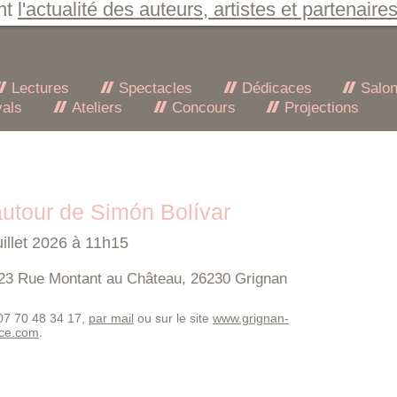
nt
l'actualité des auteurs, artistes et partenaire
Lectures
Spectacles
Dédicaces
Salo
vals
Ateliers
Concours
Projections
utour de Simón Bolívar
uillet 2026 à 11h15
23 Rue Montant au Château, 26230 Grignan
 07 70 48 34 17,
par mail
ou sur le site
www.grignan-
nce.com
.