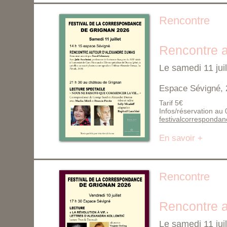
Rencontre
Rencontre 
Le samedi 11 jui
Espace Sévigné, 
Tarif 5€
Infos/réservation au
festivalcorresponda
En savoir +
Rencontre
Rencontre a
Le samedi 11 jui