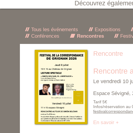
Découvrez égaleme
Tous les événements
Expositions
Conférences
Rencontres
Festi
Rencontre
Rencontre a
Le vendredi 10 j
Espace Sévigné, 
Tarif 5€
Infos/réservation au
festivalcorresponda
En savoir +