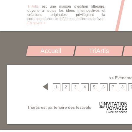
TriArtis
est une maison d’édition littéraire,
ouverte à toutes les idées intempestives et
créations originales, privilégiant la
correspondance, le théâtre et les formes brèves.
En savoir +
Accueil
TriArtis
<< Evéneme
1
2
3
4
5
6
7
8
Triartis est partenaire des festivals