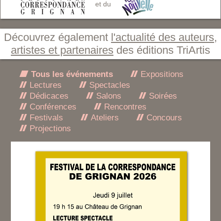
et du
Découvrez également
l'actualité des auteurs,
artistes et partenaires
des éditions TriArtis
Tous les événements
Expositions
Lectures
Spectacles
Dédicaces
Salons
Soirées
Conférences
Rencontres
Festivals
Ateliers
Concours
Projections