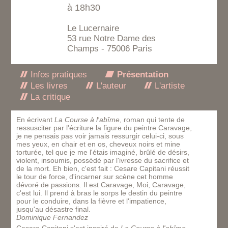
à 18h30
Le Lucernaire
53 rue Notre Dame des
Champs - 75006 Paris
Infos pratiques
Présentation
Les livres
L'auteur
L'artiste
La critique
En écrivant
La Course à l'abîme
, roman qui tente de
ressusciter par l'écriture la figure du peintre Caravage,
je ne pensais pas voir jamais ressurgir celui-ci, sous
mes yeux, en chair et en os, cheveux noirs et mine
torturée, tel que je me l'étais imaginé, brûlé de désirs,
violent, insoumis, possédé par l'ivresse du sacrifice et
de la mort. Eh bien, c'est fait : Cesare Capitani réussit
le tour de force, d'incarner sur scène cet homme
dévoré de passions. Il est Caravage, Moi, Caravage,
c'est lui. Il prend à bras le sorps le destin du peintre
pour le conduire, dans la fièvre et l'impatience,
jusqu'au désastre final.
Dominique Fernandez