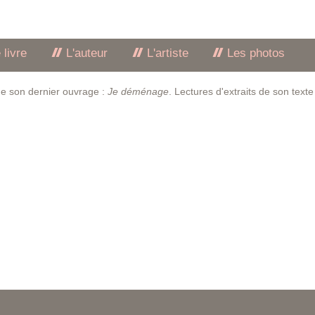
 livre
L'auteur
L'artiste
Les photos
 de son dernier ouvrage :
Je déménage
. Lectures d'extraits de son texte