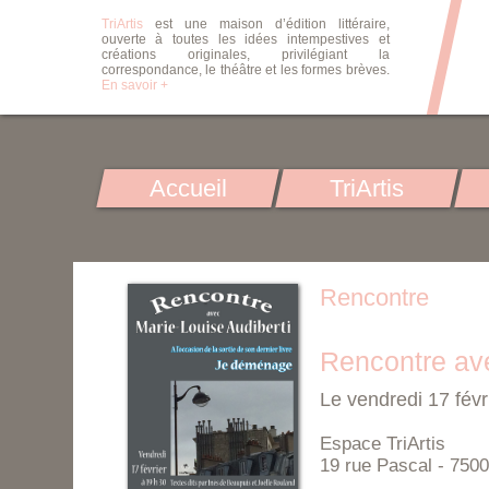
TriArtis
est une maison d’édition littéraire,
ouverte à toutes les idées intempestives et
créations originales, privilégiant la
correspondance, le théâtre et les formes brèves.
En savoir +
Accueil
TriArtis
Rencontre
Rencontre ave
Le vendredi 17 fév
Espace TriArtis
19 rue Pascal - 7500