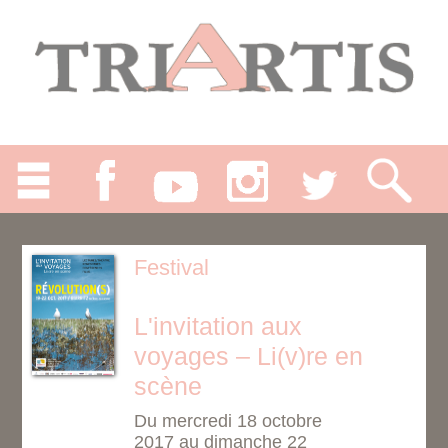
Festival
L'invitation aux
voyages – Li(v)re en
scène
Du mercredi 18 octobre
2017 au dimanche 22