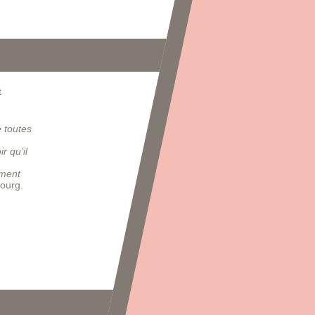
t
e toutes
r qu’il
ement
bourg.