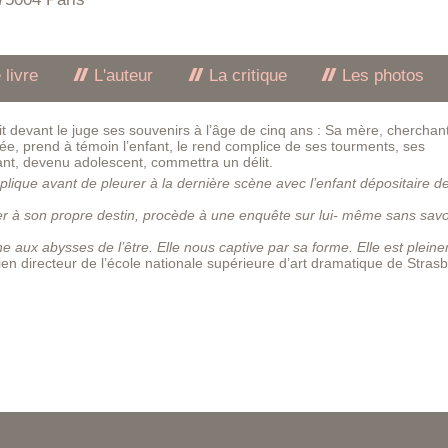
 livre
L'auteur
La critique
Les photos
t devant le juge ses souvenirs à l’âge de cinq ans : Sa mère, cherchan
tée, prend à témoin l’enfant, le rend complice de ses tourments, ses
fant, devenu adolescent, commettra un délit.
́plique avant de pleurer à la dernière scène avec l’enfant dépositaire d
 à son propre destin, procède à une enquête sur lui- même sans savoi
he aux abysses de l’être. Elle nous captive par sa forme. Elle est plein
en directeur de l’école nationale supérieure d’art dramatique de Stras