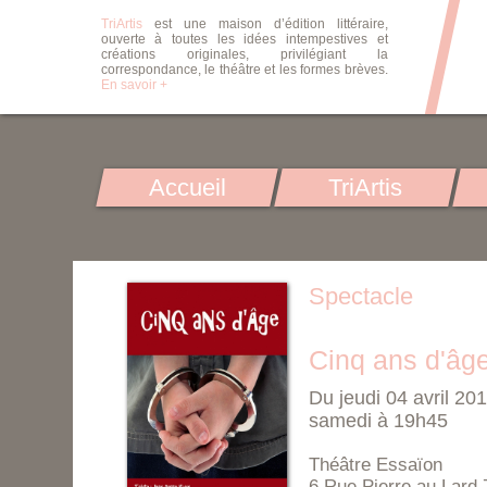
TriArtis
est une maison d’édition littéraire,
ouverte à toutes les idées intempestives et
créations originales, privilégiant la
correspondance, le théâtre et les formes brèves.
En savoir +
Accueil
TriArtis
Spectacle
Cinq ans d'âg
Du jeudi 04 avril 20
samedi à 19h45
Théâtre Essaïon
6 Rue Pierre au Lard 