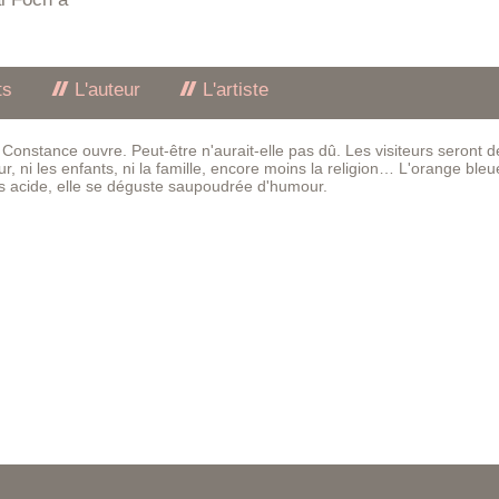
ts
L'auteur
L'artiste
. Constance ouvre. Peut-être n'aurait-elle pas dû. Les visiteurs seront d
, ni les enfants, ni la famille, encore moins la religion… L'orange bleu
ès acide, elle se déguste saupoudrée d'humour.