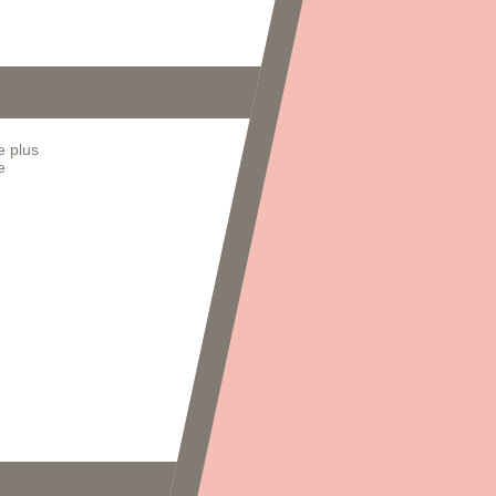
e plus
e