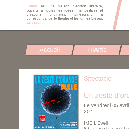
TriArtis
est une maison d’édition littéraire,
ouverte à toutes les idées intempestives et
créations originales, privilégiant la
correspondance, le théâtre et les formes brèves.
En savoir +
Accueil
TriArtis
Spectacle
Un zeste d'or
Le vendredi 05 avri
20h
IME L'Eveil
8 bis rue du marécha