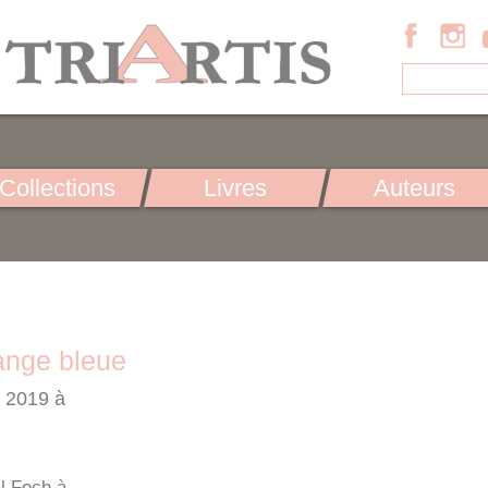
Collections
Livres
Auteurs
ange bleue
l 2019 à
l Foch à