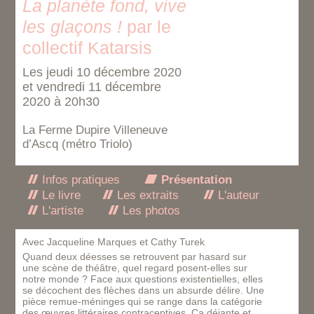
La planète fond, vive
les glaçons !
par le
collectif Katarsis
Les jeudi 10 décembre 2020
et vendredi 11 décembre
2020 à 20h30
La Ferme Dupire Villeneuve
d’Ascq (métro Triolo)
Infos pratiques
Présentation
Le livre
Les extraits
L'auteur
L'artiste
Les photos
Avec Jacqueline Marques et Cathy Turek
Quand deux déesses se retrouvent par hasard sur
une scène de théâtre, quel regard posent-elles sur
notre monde ? Face aux questions existentielles, elles
se décochent des flèches dans un absurde délire. Une
pièce remue-méninges qui se range dans la catégorie
des œuvres littéraires contraceptives. Ça déjante et