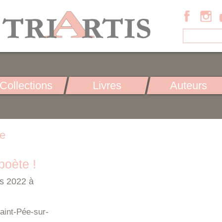
Collections
Livres
Auteurs
ue
poète !
s 2022 à
aint-Pée-sur-