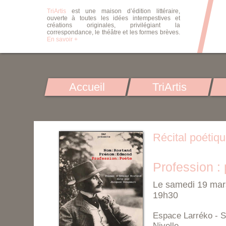
TriArtis
est une maison d’édition littéraire,
ouverte à toutes les idées intempestives et
créations originales, privilégiant la
correspondance, le théâtre et les formes brèves.
En savoir +
Accueil
TriArtis
Récital poétiq
Profession : 
Le samedi 19 mar
19h30
Espace Larréko - S
Nivelle