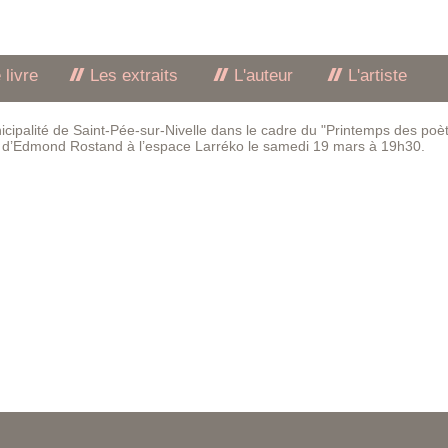
 livre
Les extraits
L'auteur
L'artiste
icipalité de Saint-Pée-sur-Nivelle dans le cadre du "Printemps des poèt
d’Edmond Rostand à l’espace Larréko le samedi 19 mars à 19h30.