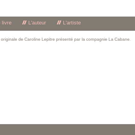
 livre
L'auteur
L'artiste
ée originale de Caroline Lepitre présenté par la compagnie La Cabane.