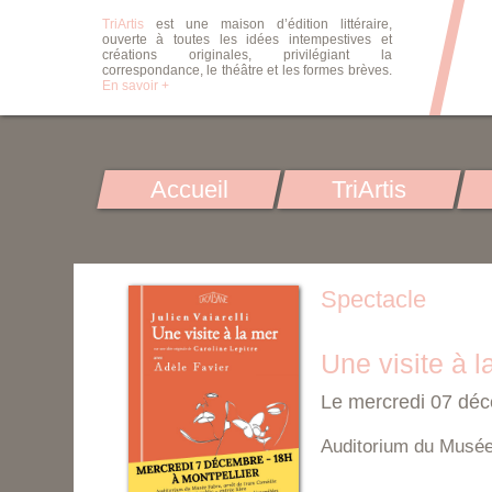
TriArtis
est une maison d’édition littéraire,
ouverte à toutes les idées intempestives et
créations originales, privilégiant la
correspondance, le théâtre et les formes brèves.
En savoir +
Accueil
TriArtis
Spectacle
Une visite à l
Le mercredi 07 dé
Auditorium du Musé