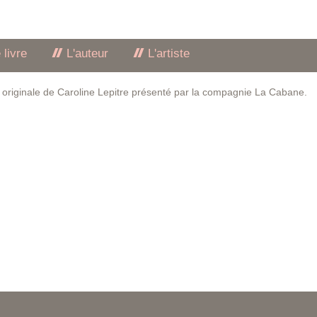
 livre
L'auteur
L'artiste
ée originale de Caroline Lepitre présenté par la compagnie La Cabane.