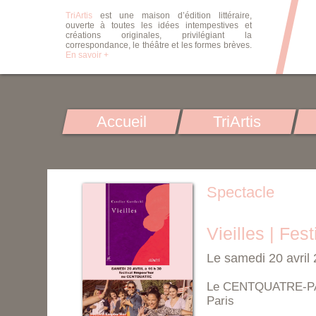
TriArtis
est une maison d’édition littéraire,
ouverte à toutes les idées intempestives et
créations originales, privilégiant la
correspondance, le théâtre et les formes brèves.
En savoir +
Accueil
TriArtis
Spectacle
Vieilles | Fe
Le samedi 20 avril
Le CENTQUATRE-PARI
Paris