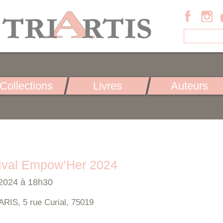
Collections
Livres
Auteurs
stival Empow’Her 2024
 2024 à 18h30
S, 5 rue Curial, 75019