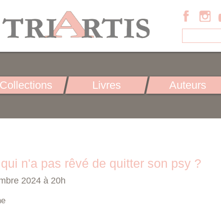
Collections
Livres
Auteurs
 qui n'a pas rêvé de quitter son psy ?
embre 2024 à 20h
ne