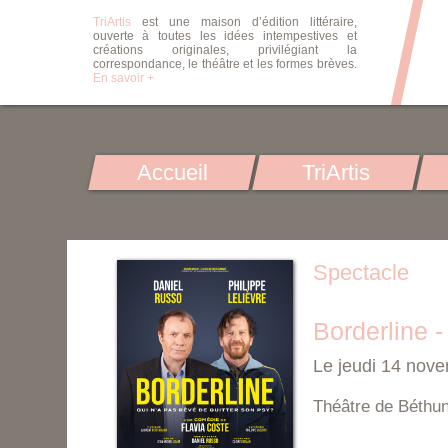
TriArtis
est une maison d’édition littéraire,
ouverte à toutes les idées intempestives et
créations originales, privilégiant la
correspondance, le théâtre et les formes brèves.
En savoir +
Accueil
TriArtis
Spectacle
Borderline -
Le jeudi 14 nov
Théâtre de Béthu