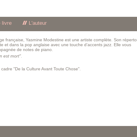
 livre
L'auteur
ge française, Yasmine Modestine est une artiste complète. Son répertoi
xte et dans la pop anglaise avec une touche d’accents jazz. Elle vous
mpagnée de notes de piano.
n est mort"
.
e cadre "De la Culture Avant Toute Chose".