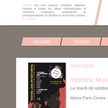
TriArtis
est une maison d’édition littéraire,
ouverte à toutes les idées intempestives et
créations originales, privilégiant la
correspondance, le théâtre et les formes brèves.
En savoir +
Accueil
TriArtis
Spectacle
Yasmine Modes
Le mardi 08 octobr
Mairie Paris Centre 