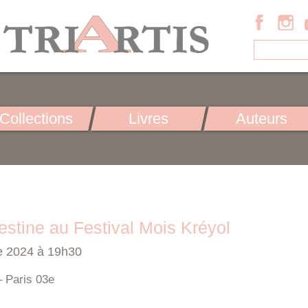
Collections
Livres
Auteurs
tine au Festival Mois Kréyol
e 2024 à 19h30
– Paris 03e