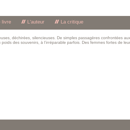
 livre
L'auteur
La critique
euses, déchirées, silencieuses. De simples passagères confrontées au
u poids des souvenirs, à l’irréparable parfois. Des femmes fortes de leu