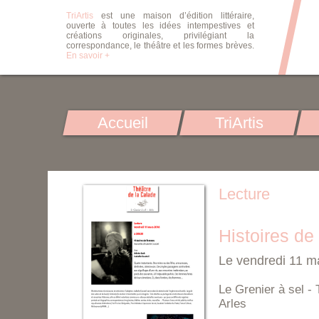
TriArtis
est une maison d’édition littéraire,
ouverte à toutes les idées intempestives et
créations originales, privilégiant la
correspondance, le théâtre et les formes brèves.
En savoir +
Accueil
TriArtis
Lecture
Histoires d
Le vendredi 11 m
Le Grenier à sel - 
Arles