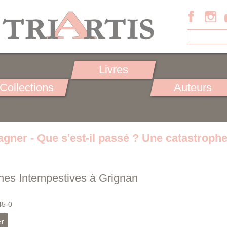
Livres
Collections
Auteurs
gner - Que s'est-il passé ? Une catastrophe
nes Intempestives à Grignan
45-0
r