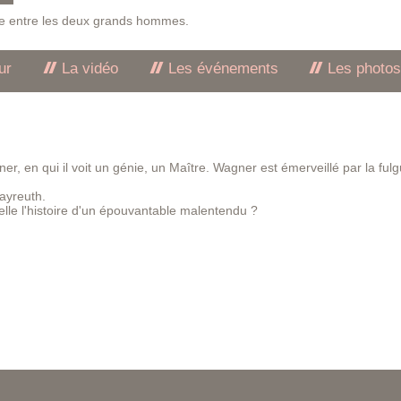
lle entre les deux grands hommes.
ur
La vidéo
Les événements
Les photo
er, en qui il voit un génie, un Maître. Wagner est émerveillé par la ful
Bayreuth.
elle l'histoire d'un épouvantable malentendu ?