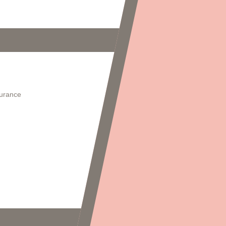
s
gurance