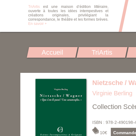
TriArtis
est une maison d’édition littéraire,
ouverte à toutes les idées intempestives et
créations originales, privilégiant la
correspondance, le théâtre et les formes brèves.
En savoir +
Accueil
TriArtis
Nietzsche / Wa
Virginie Berling
Collection Scè
ISBN : 978-2-490198-
10€
Commande