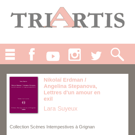
Nikolaï Erdman /
Angelina Stepanova,
Lettres d'un amour en
exil
Lara Suyeux
Collection Scènes Intempestives à Grignan