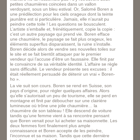
petites chaumières coincées dans un vallon
verdoyant, sous un bleu estival. Or, Salomé Boren a
une prédilection pour les ciels orageux dont la teinte
jaunâtre est si particulière. Jamais, elle n’aurait pu
peindre cette toile ! Les questions se bousculent.
L’artiste s’emballe et, frénétiquement, copie la copie :
c’est un autre paysage qui prend vie. Boren efface
une chaumière, le paysage se fait plus orageux, les
éléments superflus disparaissent, la ruine s’installe.
Boren décide alors de vendre ses nouvelles toiles sur
le site et se fait bientôt attaquer par le premier
vendeur qui l’accuse d’être un faussaire. Elle finit par
le convaincre de sa véritable identité. L’affaire se règle
sans difficulté. Le vendeur présente ses excuses : il
était réellement persuadé de détenir un vrai « Boren-
ho ».
La vie suit son cours. Boren se rend en Suisse, son
pays d’origine, pour régler quelques affaires. Alors
qu’elle s’autorisait un peu de tourisme, elle se perd en
montagne et finit par déboucher sur une clairière
lumineuse où trône une jolie chaumière… la
chaumière de son tableau ! Elle descend de voiture
tandis qu’une femme vient à sa rencontre pensant
que Boren venait pour lui acheter sa maisonnette. Les
deux femmes font finalement plus ample
connaissance et Boren accepte de les peindre,
l’inconnue et sa maison. Tandis que cette dernière