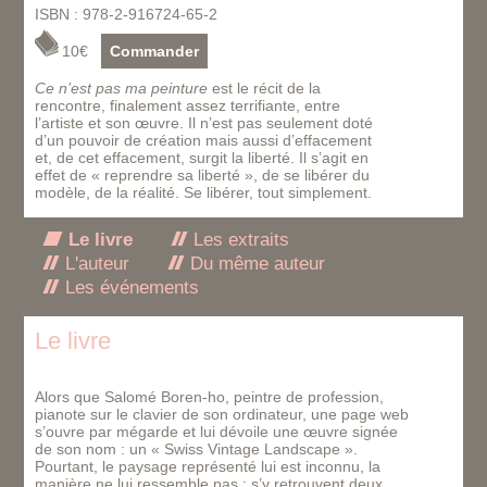
ISBN : 978-2-916724-65-2
10€
Commander
Ce n’est pas ma peinture
est le récit de la
rencontre, finalement assez terrifiante, entre
l’artiste et son œuvre. Il n’est pas seulement doté
d’un pouvoir de création mais aussi d’effacement
et, de cet effacement, surgit la liberté. Il s’agit en
effet de « reprendre sa liberté », de se libérer du
modèle, de la réalité. Se libérer, tout simplement.
Le livre
Les extraits
L'auteur
Du même auteur
Les événements
Le livre
Alors que Salomé Boren-ho, peintre de profession,
pianote sur le clavier de son ordinateur, une page web
s’ouvre par mégarde et lui dévoile une œuvre signée
de son nom : un « Swiss Vintage Landscape ».
Pourtant, le paysage représenté lui est inconnu, la
manière ne lui ressemble pas : s’y retrouvent deux