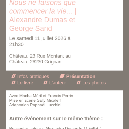
Nous ne faisons que
commencer la vie...
|
Alexandre Dumas et
George Sand
Le samedi 11 juillet 2026 à
21h30
Château, 23 Rue Montant au
Château, 26230 Grignan
Infos pratiques
Présentation
Le livre
L'auteur
Les photos
Avec Macha Méril et Francis Perrin
Mise en scène Sally Micaleff
Adaptation Raphaël Lucchini.
Autre événement sur le même thème :
Rencontre autour d'Alexandre Dumas
le 11 juillet à