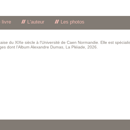
 livre
L'auteur
Les photos
çaise du XIXe siècle à l'Université de Caen Normandie. Elle est spéciali
ages dont l'Album Alexandre Dumas, La Pléiade, 2026.