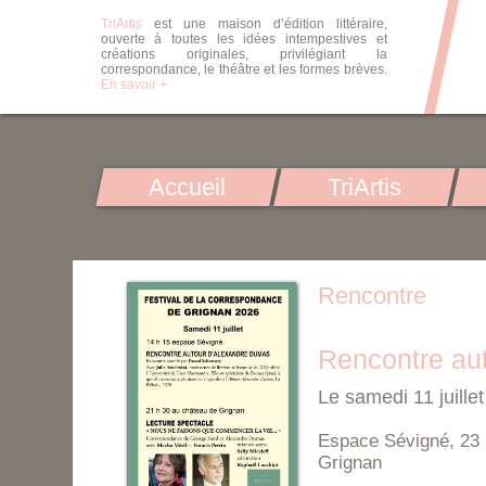
TriArtis
est une maison d’édition littéraire,
ouverte à toutes les idées intempestives et
créations originales, privilégiant la
correspondance, le théâtre et les formes brèves.
En savoir +
Accueil
TriArtis
Rencontre
Rencontre au
Le samedi 11 juille
Espace Sévigné, 23
Grignan