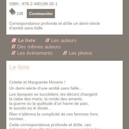
ISBN : 978-2-490198-35-1
10€
Commander
Correspondance profonde et drôle un demi-siècle
d'amitié sans faille.
Le livre
Les auteurs
Des mêmes auteurs
Les événements
Les photos
Le livre
Colette et Marguerite Moreno !
Un demi-siècle d'une amitié sans faille...
Les époques se succèdent, les décors changent
la valse des maris, la ronde des amants,
la guerre ou la quiétude d'un havre de paix,
le succès ou le doute...
Rien n'altèrera la complicité de ces femmes hors
normes...
Cette correspondance profonde et drôle, ces