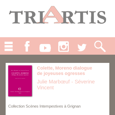
Colette, Moreno dialogue
de joyeuses ogresses
Julie Marbœuf - Séverine
Vincent
Collection Scènes Intempestives à Grignan