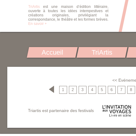
TriArtis
est une maison d’édition littéraire,
ouverte à toutes les idées intempestives et
créations originales, privilégiant la
correspondance, le théâtre et les formes brèves.
En savoir +
Accueil
TriArtis
<< Evéneme
1
2
3
4
5
6
7
8
Triartis est partenaire des festivals