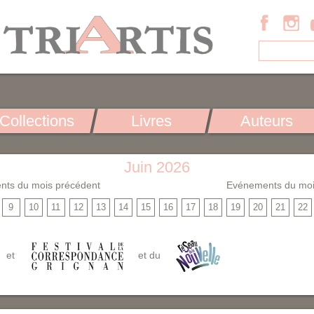
Collections
Livres
Auteurs
Juin 2026
nts du mois précédent
Evénements du moi
9
10
11
12
13
14
15
16
17
18
19
20
21
22
et
et du