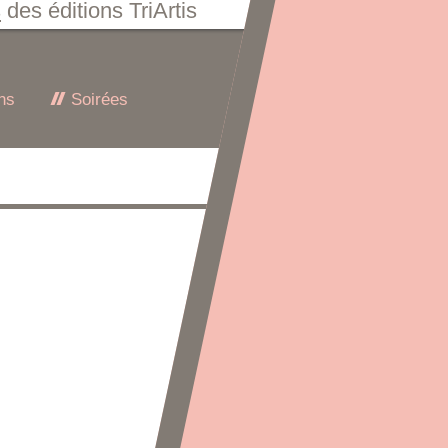
s
des éditions TriArtis
ns
Soirées