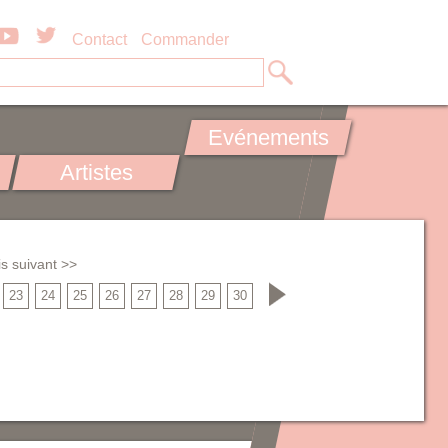
Contact
Commander
Evénements
Artistes
s suivant >>
23
24
25
26
27
28
29
30