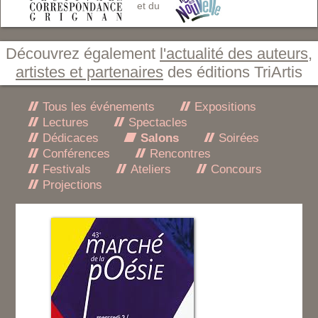
et du
Découvrez également
l'actualité des auteurs,
artistes et partenaires
des éditions TriArtis
Tous les événements
Expositions
Lectures
Spectacles
Dédicaces
Salons
Soirées
Conférences
Rencontres
Festivals
Ateliers
Concours
Projections