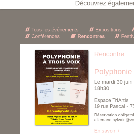
Découvrez égaleme
Tous les événements
Expositions
Conférences
Rencontres
Festi
Rencontre
Polyphonie 
Le mardi 30 juin
18h30
Espace TriArtis
19 rue Pascal - 7
Réservation obligatoi
allemand.sylvain@w
En savoir +