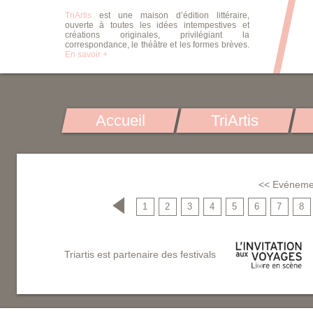
TriArtis
est une maison d’édition littéraire,
ouverte à toutes les idées intempestives et
créations originales, privilégiant la
correspondance, le théâtre et les formes brèves.
En savoir +
Accueil
TriArtis
<< Evéneme
1
2
3
4
5
6
7
8
Triartis est partenaire des festivals