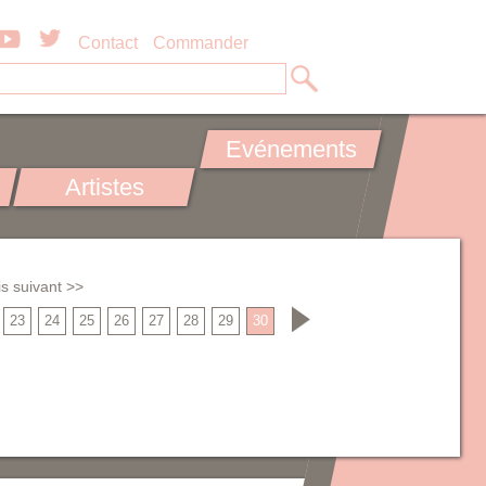
Contact
Commander
Evénements
Artistes
s suivant >>
23
24
25
26
27
28
29
30