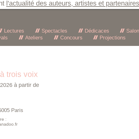
nt
l'actualité des auteurs, artistes et partenaire
Lectures
Spectacles
Dédicaces
Salo
vals
Ateliers
Concours
Projections
à trois voix
 2026 à partir de
5005 Paris
re :
anadoo.fr