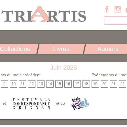
Collections
Livres
Auteurs
Juin 2026
nts du mois précédent
Evénements du moi
9
10
11
12
13
14
15
16
17
18
19
20
21
22
et
et du