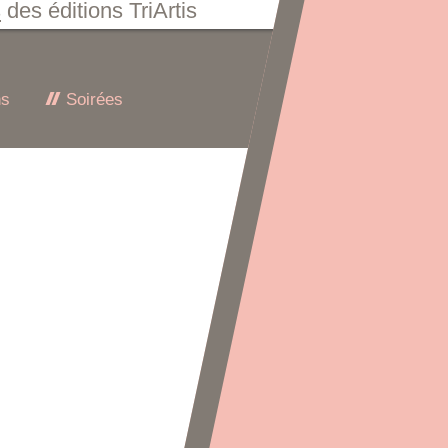
s
des éditions TriArtis
ns
Soirées