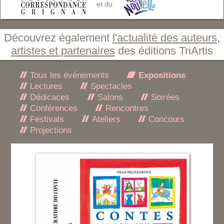
et du
Découvrez également
l'actualité des auteurs,
artistes et partenaires
des éditions TriArtis
Tous les événements
Expositions
Lectures
Spectacles
Dédicaces
Salons
Soirées
Conférences
Rencontres
Festivals
Ateliers
Concours
Projections