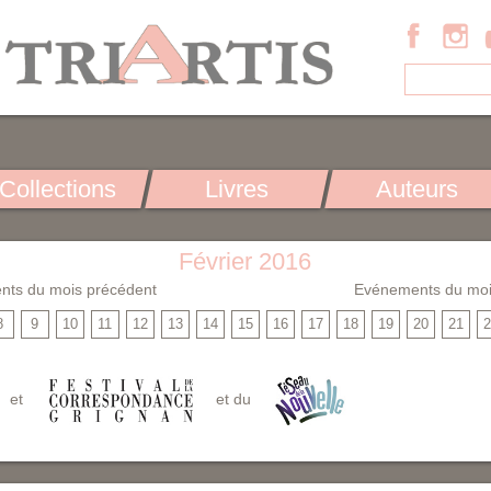
Collections
Livres
Auteurs
Février 2016
nts du mois précédent
Evénements du moi
8
9
10
11
12
13
14
15
16
17
18
19
20
21
2
et
et du