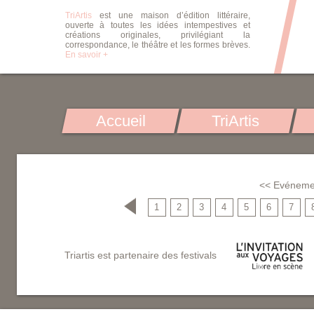
TriArtis
est une maison d’édition littéraire,
ouverte à toutes les idées intempestives et
créations originales, privilégiant la
correspondance, le théâtre et les formes brèves.
En savoir +
Accueil
TriArtis
<< Evéneme
1
2
3
4
5
6
7
Triartis est partenaire des festivals