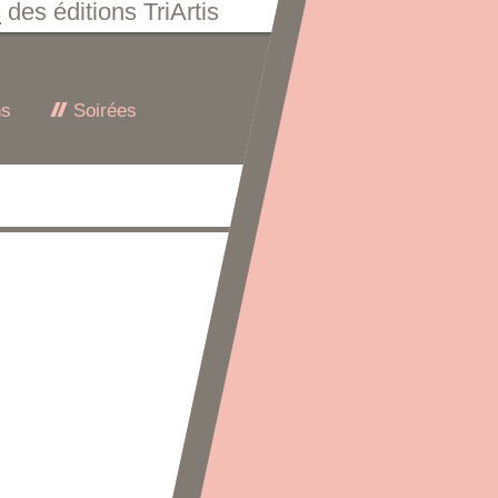
s
des éditions TriArtis
ns
Soirées