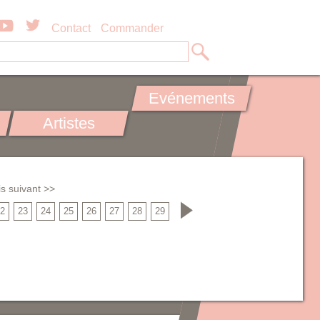
Contact
Commander
Evénements
Artistes
s suivant >>
2
23
24
25
26
27
28
29