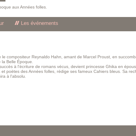
Époque aux Années folles.
ur
Les événements
me le compositeur Reynaldo Hahn, amant de Marcel Proust, en succomb
e la Belle Époque.
succès à l'écriture de romans vécus, devient princesse Ghika en épou
es et poètes des Années folles, rédige ses fameux Cahiers bleus. Sa re
ra à l'absolu.