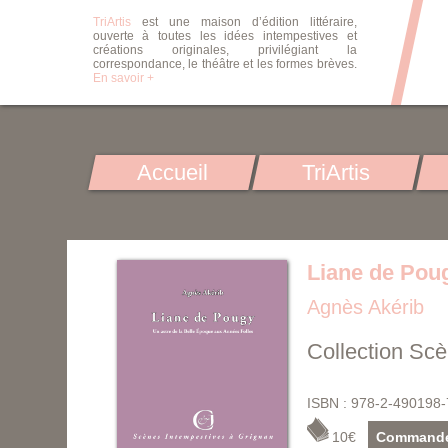
TriArtis
est une maison d’édition littéraire,
ouverte à toutes les idées intempestives et
créations originales, privilégiant la
correspondance, le théâtre et les formes brèves.
En savoir +
Accueil
TriArtis
Liane de Pou
Agnès Akérib
Collection Sc
ISBN : 978-2-490198-
10€
Command