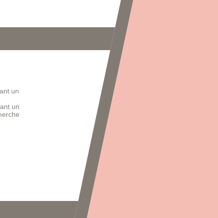
ant un
sant un
cherche