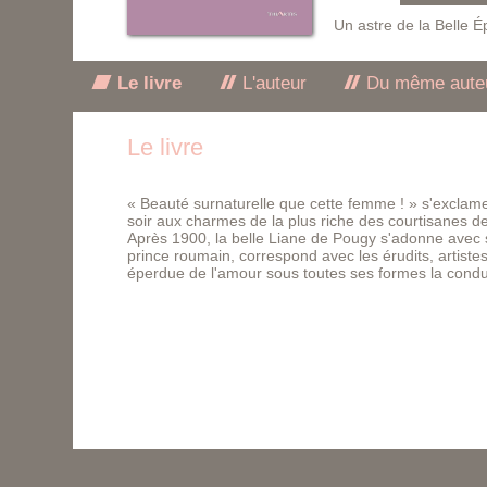
Un astre de la Belle 
Le livre
L'auteur
Du même aute
Le livre
« Beauté surnaturelle que cette femme ! » s'excla
soir aux charmes de la plus riche des courtisanes d
Après 1900, la belle Liane de Pougy s'adonne avec 
prince roumain, correspond avec les érudits, artist
éperdue de l'amour sous toutes ses formes la condui