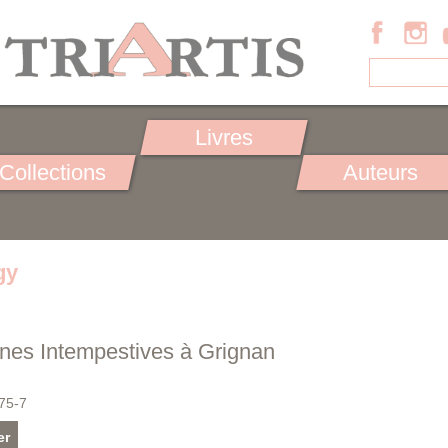
Livres
Collections
Auteurs
gy
ènes Intempestives à Grignan
75-7
er