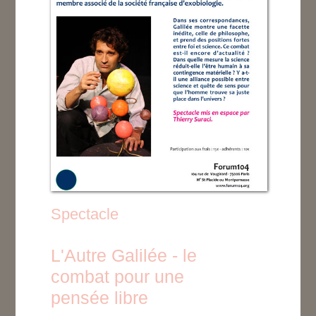
Spectacle
L'Autre Galilée - le
combat pour une
pensée libre