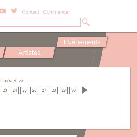
Contact
Commander
Evénements
Artistes
s suivant >>
23
24
25
26
27
28
29
30