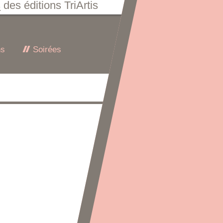
s
des éditions TriArtis
ns
Soirées