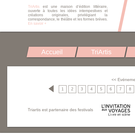
TriArtis
est une maison d’édition littéraire,
ouverte à toutes les idées intempestives et
créations originales, privilégiant la
correspondance, le théâtre et les formes brèves.
En savoir +
Accueil
TriArtis
<< Evéneme
1
2
3
4
5
6
7
8
Triartis est partenaire des festivals