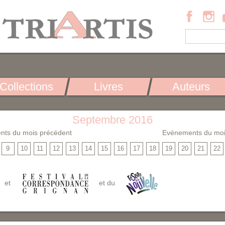
Collections
Livres
Auteurs
Septembre 2016
nts du mois précédent
Evénements du moi
9
10
11
12
13
14
15
16
17
18
19
20
21
22
et
et du