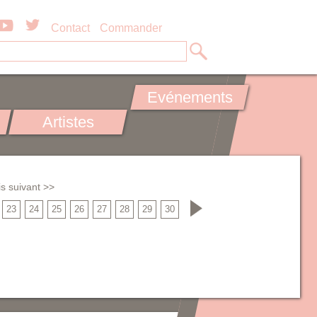
Contact
Commander
Evénements
Artistes
s suivant >>
23
24
25
26
27
28
29
30