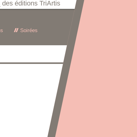
s
des éditions TriArtis
ns
Soirées