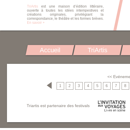
TriArtis
est une maison d’édition littéraire,
ouverte à toutes les idées intempestives et
créations originales, privilégiant la
correspondance, le théâtre et les formes brèves.
En savoir +
Accueil
TriArtis
<< Evéneme
1
2
3
4
5
6
7
8
Triartis est partenaire des festivals