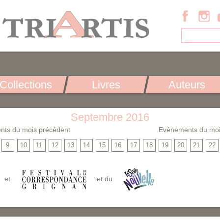
Collections
Livres
Auteurs
Septembre 2016
nts du mois précédent
Evénements du moi
9
10
11
12
13
14
15
16
17
18
19
20
21
22
et
et du