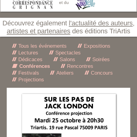
et du
Découvrez également
l'actualité des auteurs,
artistes et partenaires
des éditions TriArtis
Tous les événements
Expositions
Lectures
Spectacles
Dédicaces
Salons
Soirées
Conférences
Rencontres
Festivals
Ateliers
Concours
Projections