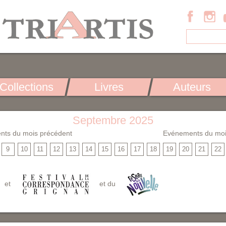
Collections
Livres
Auteurs
Septembre 2025
nts du mois précédent
Evénements du moi
9
10
11
12
13
14
15
16
17
18
19
20
21
22
et
et du