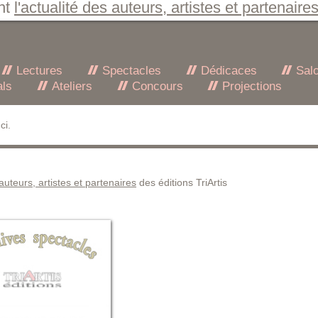
nt
l'actualité des auteurs, artistes et partenaire
Lectures
Spectacles
Dédicaces
Sal
als
Ateliers
Concours
Projections
ci.
 auteurs, artistes et partenaires
des éditions TriArtis