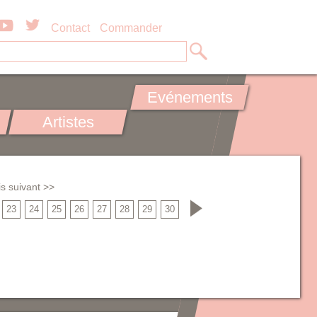
Contact
Commander
Evénements
Artistes
s suivant >>
23
24
25
26
27
28
29
30