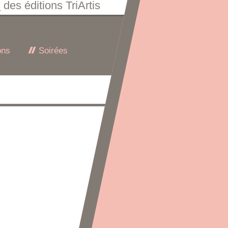
s
des éditions TriArtis
ons
Soirées