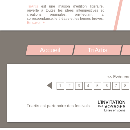
TriArtis
est une maison d’édition littéraire,
ouverte à toutes les idées intempestives et
créations originales, privilégiant la
correspondance, le théâtre et les formes brèves.
En savoir +
Accueil
TriArtis
<< Evéneme
1
2
3
4
5
6
7
8
Triartis est partenaire des festivals