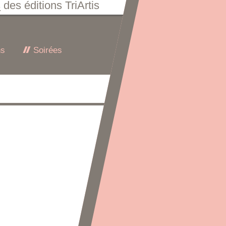
s
des éditions TriArtis
ns
Soirées