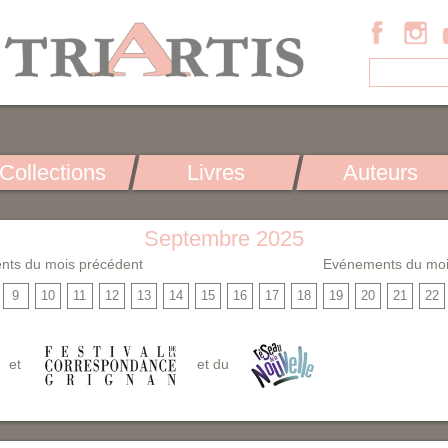
Collections
Livres
Auteurs
Septembre 2025
nts du mois précédent
Evénements du moi
9
10
11
12
13
14
15
16
17
18
19
20
21
22
et
et du