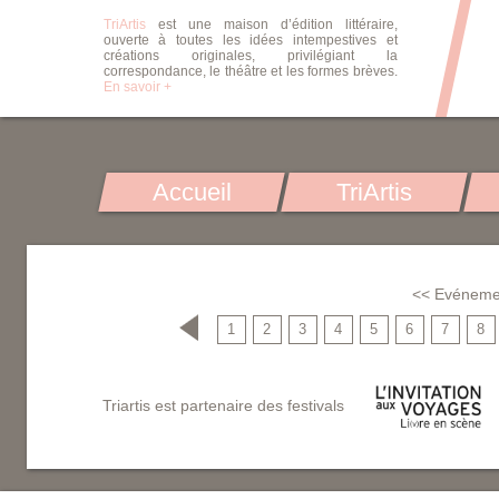
TriArtis
est une maison d’édition littéraire,
ouverte à toutes les idées intempestives et
créations originales, privilégiant la
correspondance, le théâtre et les formes brèves.
En savoir +
Accueil
TriArtis
<< Evéneme
1
2
3
4
5
6
7
8
Triartis est partenaire des festivals