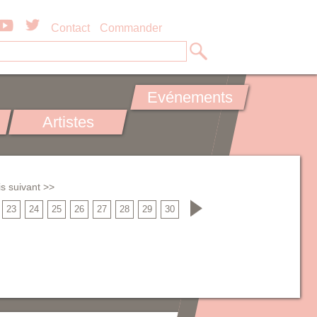
Contact
Commander
Evénements
Artistes
s suivant >>
23
24
25
26
27
28
29
30